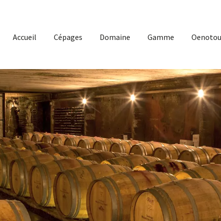
Accueil
Cépages
Domaine
Gamme
Oenotou