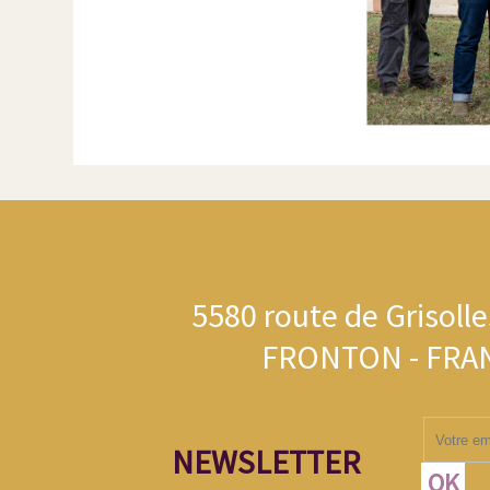
5580 route de Grisolle
FRONTON - FRA
NEWSLETTER
OK