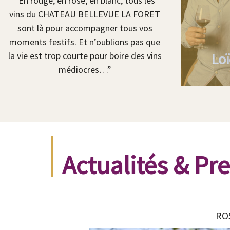
“En rouge, en rosé, en blanc, tous les
vins du CHATEAU BELLEVUE LA FORET
sont là pour accompagner tous vos
moments festifs. Et n’oublions pas que
la vie est trop courte pour boire des vins
Loï
médiocres…”
Actualités & Pr
RO