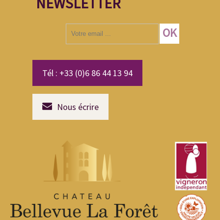
NEWSLETTER
Saisissez
OK
votre
adresse
email
(obligatoire
Tél : +33 (0)6 86 44 13 94
Nous écrire